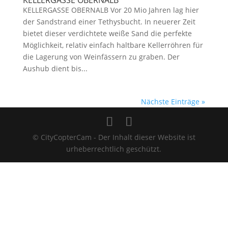
KELLERGASSE OBERNALB
KELLERGASSE OBERNALB Vor 20 Mio Jahren lag hier
der Sandstrand einer Tethysbucht. In neuerer Zeit
bietet dieser verdichtete weiße Sand die perfekte
Möglichkeit, relativ einfach haltbare Kellerröhren für
die Lagerung von Weinfässern zu graben. Der
Aushub dient bis...
Nächste Einträge »
© CityCopterCam - Der Inhalt dieser Website ist
urheberrechtlich geschützt.